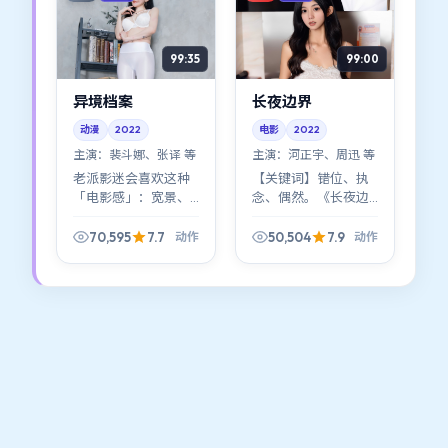
99:35
99:00
异境档案
长夜边界
动漫
2022
电影
2022
主演：
裴斗娜、张译 等
主演：
河正宇、周迅 等
老派影迷会喜欢这种
【关键词】错位、执
「电影感」：宽景、
念、偶然。《长夜边
长镜头、让表演说
界》用一组看似无关
话。《异境档案》在
的人物，把命运的线
70,595
7.7
50,504
7.9
动作
动作
2022年的片单里，属
头慢慢拧成死结——再
于越嚼越有味道的那
轻轻扯开给你看。
一类动作作品。