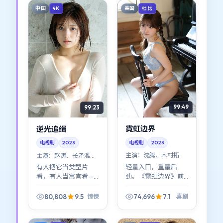
来。
雅美的对手戏很耐
中国
美国
4K
杜比
看）。
99:49
99:23
霓虹边界
逆光追缉
电视剧
2023
电视剧
2023
主演：
沈腾、木村拓哉
主演：
赵涛、长泽雅美
等
等
轻量入口，重量后
有人把它当类型片
劲。《霓虹边界》前
看，有人当寓言看——
半像小品，后半像史
都行。《逆光追缉》
诗缩印；喜剧标签贴
最迷人的地方在于：
80,808
9.5
74,696
7.1
惊悚
喜剧
在表面，底下是关于
宁浩拒绝给标准答
选择与代价的硬问
案，只把选择留给镜