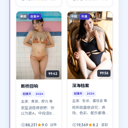
忘」的消遣型科幻
片，更像可反复品的
空间诗。
美国
中国
连载中
热播
99:56
99:42
深海档案
断桥回响
纪录片
2024
纪录片
2024
主演：
张译、雷佳音 等
主演：
黄渤、廖凡 等
视听层面很讲究：声
类型混搭得很野：你
场、色彩、配乐都像
以为是A，中段变B，
在参与叙事。《深海
尾声又回到A的变体。
档案》不是「看完就
《断桥回响》像一次
88,231
9.0
19,369
8.2
战争
喜剧