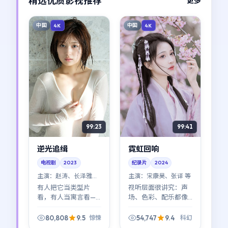
精选优质影视推荐
更多
中国
中国
4K
4K
99:23
99:41
逆光追缉
霓虹回响
电视剧
2023
纪录片
2024
主演：
赵涛、长泽雅美
主演：
宋康昊、张译 等
等
有人把它当类型片
视听层面很讲究：声
看，有人当寓言看——
场、色彩、配乐都像
都行。《逆光追缉》
在参与叙事。《霓虹
最迷人的地方在于：
回响》不是「看完就
80,808
9.5
54,747
9.4
惊悚
科幻
宁浩拒绝给标准答
忘」的消遣型科幻