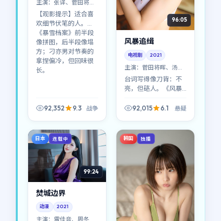
主演：
张译、菅田将晖
等
【观影提示】适合喜
96:05
欢细节伏笔的人。
《暴雪档案》前半段
风暴追缉
像拼图，后半段像塌
方；刁亦男对节奏的
电视剧
2021
拿捏偏冷，但回味很
主演：
菅田将晖、汤唯
长。
等
台词写得像刀背：不
亮，但硌人。《风暴
追缉》适合喜欢琢磨
话里话的观众；2021
92,352
9.3
92,015
6.1
战争
悬疑
年能看到这种密度的
对白，已经算稀缺。
日本
韩国
连载中
独播
99:24
焚城边界
动漫
2021
主演：
雷佳音、周冬雨