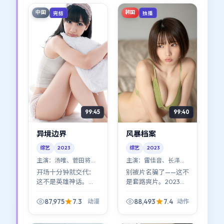
废墟里重新组织语
中国
韩国
完结
独播
言。
99:45
99:40
异境边界
风暴档案
综艺
2023
综艺
2023
主演：
汤唯、菅田将晖
主演：
雷佳音、长泽雅
等
美 等
开场十分钟就交代：
别被片名骗了——这不
这不是英雄神话。
是套路爽片。2023年
《异境边界》更像一
的《风暴档案》用动
场集体失控的社会实
作做壳，讲的是普通
87,975
7.3
88,493
7.4
动漫
动作
验；动漫元素服务于
人如何在裂缝里自找
人物，而不是反过
光亮（雷佳音与长泽