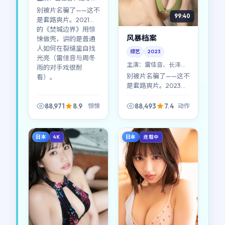
等
别被片名骗了——这不
99:40
是套路爽片。2021年
的《焚城边界》用惊
风暴档案
悚做壳，讲的是普通
人如何在裂缝里自找
综艺
2023
光亮（雷佳音与周冬
主演：
雷佳音、长泽雅
雨的对手戏很耐
美 等
别被片名骗了——这不
看）。
是套路爽片。2023年
的《风暴档案》用动
作做壳，讲的是普通
88,971
8.9
88,493
7.4
惊悚
动作
人如何在裂缝里自找
光亮（雷佳音与长泽
雅美的对手戏很耐
日本
日本
4K
连载中
看）。