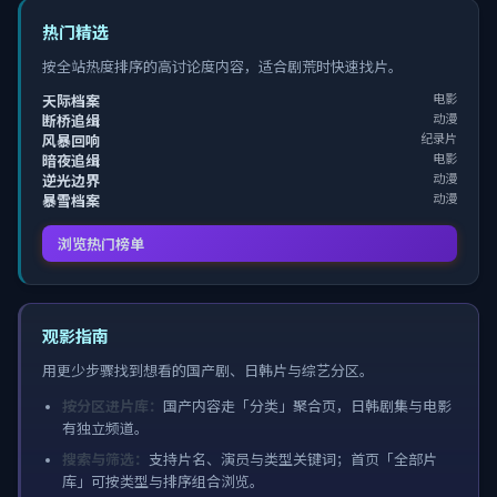
热门精选
按全站热度排序的高讨论度内容，适合剧荒时快速找片。
电影
天际档案
动漫
断桥追缉
纪录片
风暴回响
电影
暗夜追缉
动漫
逆光边界
动漫
暴雪档案
浏览热门榜单
观影指南
用更少步骤找到想看的国产剧、日韩片与综艺分区。
按分区进片库：
国产内容走「分类」聚合页，日韩剧集与电影
有独立频道。
搜索与筛选：
支持片名、演员与类型关键词；首页「全部片
库」可按类型与排序组合浏览。