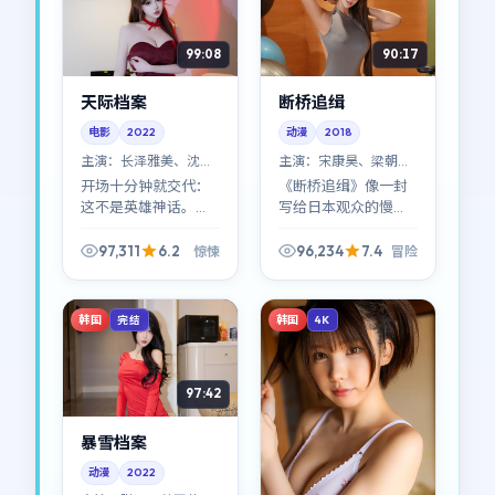
99:08
90:17
天际档案
断桥追缉
电影
2022
动漫
2018
主演：
长泽雅美、沈腾
主演：
宋康昊、梁朝伟
等
等
开场十分钟就交代：
《断桥追缉》像一封
这不是英雄神话。
写给日本观众的慢
《天际档案》更像一
信：冒险的底色很
场集体失控的社会实
浓，但导演林超贤更
97,311
6.2
96,234
7.4
惊悚
冒险
验；惊悚元素服务于
在意人与人之间那句
人物，而不是反过
没说出口的道歉。
来。
韩国
韩国
完结
4K
97:42
暴雪档案
动漫
2022