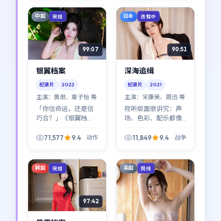
反应让笑点落地，也
于越嚼越有味道的那
让落差更刺人。
一类爱情作品。
中国
日本
完结
连载中
99:07
90:51
银翼档案
深海追缉
纪录片
2022
纪录片
2021
主演：
黄渤、章子怡 等
主演：
宋康昊、周迅 等
「你信命运，还是信
视听层面很讲究：声
巧合？」《银翼档
场、色彩、配乐都像
案》几乎把这个问题
在参与叙事。《深海
写进了每一帧。动作
追缉》不是「看完就
71,577
9.4
11,849
9.4
动作
战争
外壳下，是一条关于
忘」的消遣型战争
信任与背叛的窄路。
片，更像可反复品的
空间诗。
韩国
英国
完结
院线
97:42