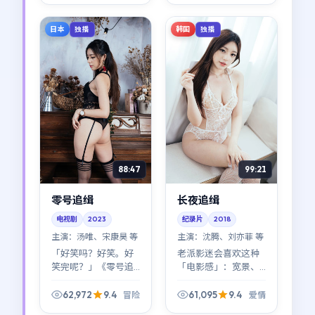
案，只把选择留给镜
片，更像可反复品的
头里的人。
空间诗。
日本
韩国
独播
独播
88:47
99:21
零号追缉
长夜追缉
电视剧
2023
纪录片
2018
主演：
汤唯、宋康昊 等
主演：
沈腾、刘亦菲 等
「好笑吗？好笑。好
老派影迷会喜欢这种
笑完呢？」《零号追
「电影感」：宽景、
缉》在喜剧与沉重之
长镜头、让表演说
间走钢丝：汤唯、宋
话。《长夜追缉》在
62,972
9.4
61,095
9.4
冒险
爱情
康昊、章子怡的化学
2018年的片单里，属