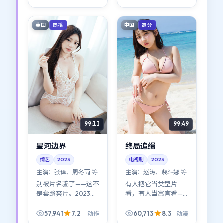
忘」的消遣型喜剧
对战争成见的温柔挑
片，更像可反复品的
衅。
空间诗。
英国
中国
热播
高分
99:11
99:49
星河边界
终局追缉
综艺
2023
电视剧
2023
主演：
张译、周冬雨 等
主演：
赵涛、裴斗娜 等
别被片名骗了——这不
有人把它当类型片
是套路爽片。2023年
看，有人当寓言看——
的《星河边界》用动
都行。《终局追缉》
作做壳，讲的是普通
最迷人的地方在于：
57,941
7.2
60,713
8.3
动作
动漫
人如何在裂缝里自找
徐克拒绝给标准答