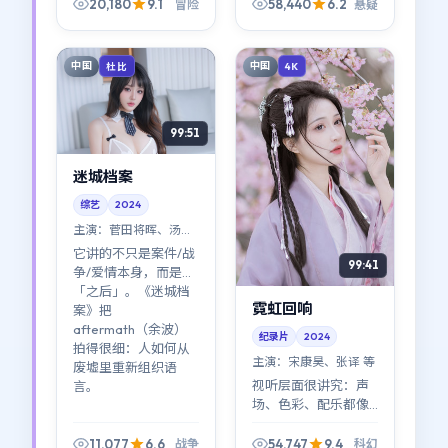
得慢，退得也慢；看
20,180
9.1
58,440
6.2
冒险
悬疑
完会想在窗边站一会
儿（宋康昊那场独角
戏很出圈）。
中国
中国
杜比
4K
99:51
迷城档案
综艺
2024
主演：
菅田将晖、汤唯
等
它讲的不只是案件/战
99:41
争/爱情本身，而是
「之后」。《迷城档
霓虹回响
案》把
aftermath（余波）
纪录片
2024
拍得很细：人如何从
主演：
宋康昊、张译 等
废墟里重新组织语
视听层面很讲究：声
言。
场、色彩、配乐都像
在参与叙事。《霓虹
回响》不是「看完就
11,077
6.6
54,747
9.4
战争
科幻