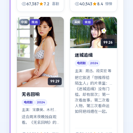
压在夜色的边线上，
67,387
7.2
40,543
8.4
喜剧
惊悚
喜剧张力主要来自
「看见」与「装作没
看见」。
中国
英国
院线
完结
99:26
迷城追缉
电视剧
2024
主演：
周迅、段奕宏 等
把它放进「想推荐给
99:29
陌生人」的片单里：
《迷城追缉》没有门
无名回响
槛，却有层次；第一
次看故事，第二次看
电视剧
2024
人物，第三次看命运
主演：
宋康昊、木村拓
如何把线缠在一起。
哉 等
适合周末夜晚独自观
看。《无名回响》的
情绪曲线像潮汐：涨