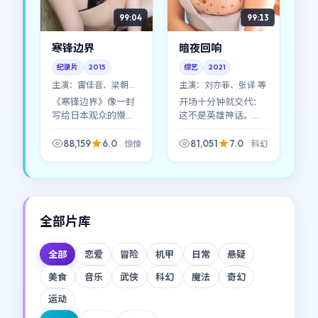
99:04
99:13
寒锋边界
暗夜回响
纪录片
2015
综艺
2021
主演：
雷佳音、梁朝伟
主演：
刘亦菲、张译 等
等
《寒锋边界》像一封
开场十分钟就交代：
写给日本观众的慢
这不是英雄神话。
信：惊悚的底色很
《暗夜回响》更像一
浓，但导演郭帆更在
场集体失控的社会实
88,159
6.0
81,051
7.0
惊悚
科幻
意人与人之间那句没
验；科幻元素服务于
说出口的道歉。
人物，而不是反过
来。
全部片库
全部
恋爱
冒险
机甲
日常
悬疑
美食
音乐
武侠
科幻
魔法
奇幻
运动