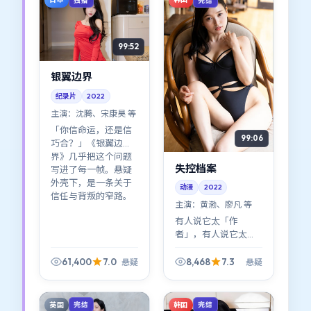
99:52
银翼边界
纪录片
2022
主演：
沈腾、宋康昊 等
「你信命运，还是信
99:06
巧合？」《银翼边
界》几乎把这个问题
失控档案
写进了每一帧。悬疑
外壳下，是一条关于
动漫
2022
信任与背叛的窄路。
主演：
黄渤、廖凡 等
有人说它太「作
者」，有人说它太
「好看」——其实不矛
盾。《失控档案》在
61,400
7.0
8,468
7.3
悬疑
悬疑
作者表达与类型快感
之间找到了少见的平
衡点。
英国
韩国
完结
完结