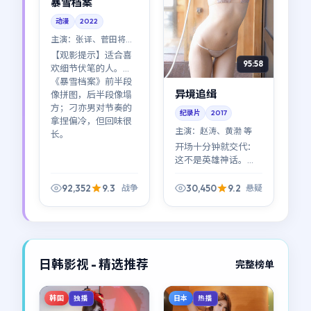
暴雪档案
动漫
2022
主演：
张译、菅田将晖
等
【观影提示】适合喜
95:58
欢细节伏笔的人。
《暴雪档案》前半段
异境追缉
像拼图，后半段像塌
方；刁亦男对节奏的
纪录片
2017
拿捏偏冷，但回味很
主演：
赵涛、黄渤 等
长。
开场十分钟就交代：
这不是英雄神话。
《异境追缉》更像一
场集体失控的社会实
92,352
9.3
30,450
9.2
战争
悬疑
验；悬疑元素服务于
人物，而不是反过
来。
日韩影视 - 精选推荐
完整榜单
韩国
日本
独播
热播