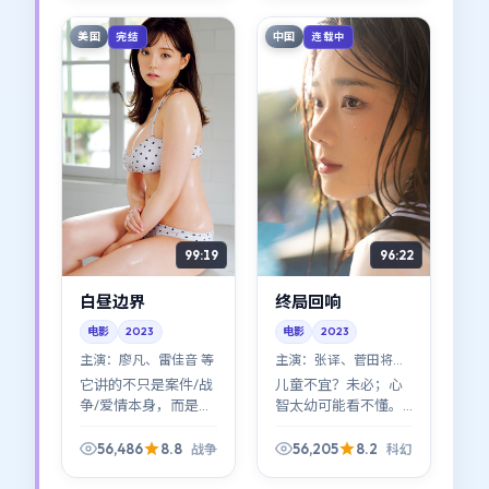
人物，第三次看命运
如何把线缠在一起。
美国
中国
完结
连载中
99:19
96:22
白昼边界
终局回响
电影
2023
电影
2023
主演：
廖凡、雷佳音 等
主演：
张译、菅田将晖
等
它讲的不只是案件/战
儿童不宜？未必；心
争/爱情本身，而是
智太幼可能看不懂。
「之后」。《白昼边
《终局回响》把成人
界》把
世界的规则讲得很直
56,486
8.8
56,205
8.2
战争
科幻
aftermath（余波）
白：善意与恶意常常
拍得很细：人如何从
共用同一张脸。