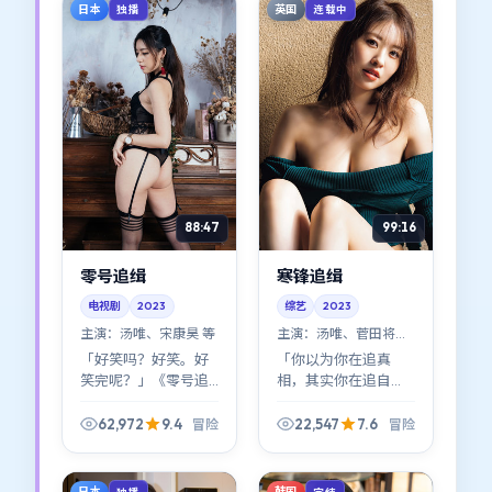
题。
头里的人。
日本
英国
独播
连载中
88:47
99:16
零号追缉
寒锋追缉
电视剧
2023
综艺
2023
主演：
汤唯、宋康昊 等
主演：
汤唯、菅田将晖
等
「好笑吗？好笑。好
「你以为你在追真
笑完呢？」《零号追
相，其实你在追自
缉》在喜剧与沉重之
己。」《寒锋追缉》
间走钢丝：汤唯、宋
的冒险设定服务于这
62,972
9.4
22,547
7.6
冒险
冒险
康昊、章子怡的化学
句题眼；林超贤的叙
反应让笑点落地，也
事口吻冷静得近乎残
让落差更刺人。
忍。
日本
韩国
独播
完结