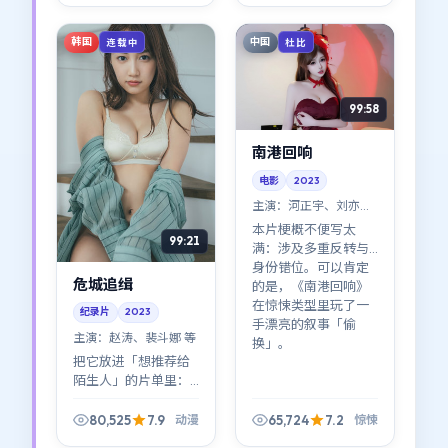
光亮（张译与周冬雨
案，只把选择留给镜
的对手戏很耐看）。
头里的人。
韩国
中国
连载中
杜比
99:58
南港回响
电影
2023
主演：
河正宇、刘亦菲
等
本片梗概不便写太
99:21
满：涉及多重反转与
身份错位。可以肯定
危城追缉
的是，《南港回响》
在惊悚类型里玩了一
纪录片
2023
手漂亮的叙事「偷
主演：
赵涛、裴斗娜 等
换」。
把它放进「想推荐给
陌生人」的片单里：
《危城追缉》没有门
槛，却有层次；第一
80,525
7.9
65,724
7.2
动漫
惊悚
次看故事，第二次看